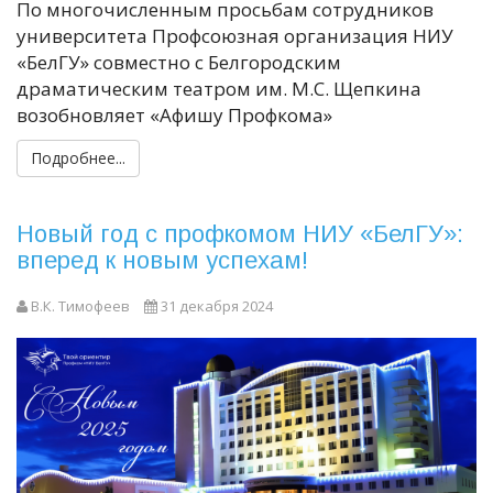
По многочисленным просьбам сотрудников
университета Профсоюзная организация НИУ
«БелГУ» совместно с Белгородским
драматическим театром им. М.С. Щепкина
возобновляет «Афишу Профкома»
Подробнее...
Новый год с профкомом НИУ «БелГУ»:
вперед к новым успехам!
В.К. Тимофеев
31 декабря 2024